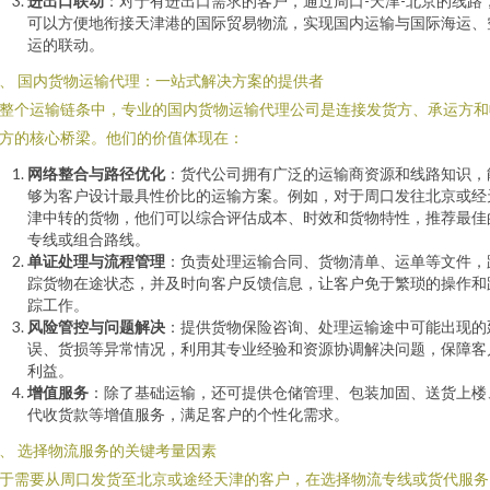
进出口联动
：对于有进出口需求的客户，通过周口-天津-北京的线路
可以方便地衔接天津港的国际贸易物流，实现国内运输与国际海运、
运的联动。
、 国内货物运输代理：一站式解决方案的提供者
整个运输链条中，专业的国内货物运输代理公司是连接发货方、承运方和
方的核心桥梁。他们的价值体现在：
网络整合与路径优化
：货代公司拥有广泛的运输商资源和线路知识，
够为客户设计最具性价比的运输方案。例如，对于周口发往北京或经
津中转的货物，他们可以综合评估成本、时效和货物特性，推荐最佳
专线或组合路线。
单证处理与流程管理
：负责处理运输合同、货物清单、运单等文件，
踪货物在途状态，并及时向客户反馈信息，让客户免于繁琐的操作和
踪工作。
风险管控与问题解决
：提供货物保险咨询、处理运输途中可能出现的
误、货损等异常情况，利用其专业经验和资源协调解决问题，保障客
利益。
增值服务
：除了基础运输，还可提供仓储管理、包装加固、送货上楼
代收货款等增值服务，满足客户的个性化需求。
、 选择物流服务的关键考量因素
于需要从周口发货至北京或途经天津的客户，在选择物流专线或货代服务