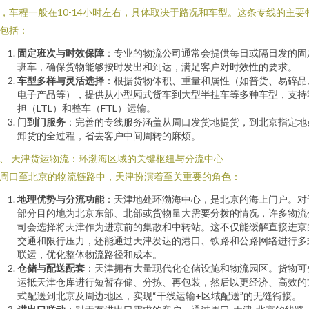
，车程一般在10-14小时左右，具体取决于路况和车型。这条专线的主要
包括：
固定班次与时效保障
：专业的物流公司通常会提供每日或隔日发的固
班车，确保货物能够按时发出和到达，满足客户对时效性的要求。
车型多样与灵活选择
：根据货物体积、重量和属性（如普货、易碎品
电子产品等），提供从小型厢式货车到大型半挂车等多种车型，支持
担（LTL）和整车（FTL）运输。
门到门服务
：完善的专线服务涵盖从周口发货地提货，到北京指定地
卸货的全过程，省去客户中间周转的麻烦。
、 天津货运物流：环渤海区域的关键枢纽与分流中心
周口至北京的物流链路中，天津扮演着至关重要的角色：
地理优势与分流功能
：天津地处环渤海中心，是北京的海上门户。对
部分目的地为北京东部、北部或货物量大需要分拨的情况，许多物流
司会选择将天津作为进京前的集散和中转站。这不仅能缓解直接进京
交通和限行压力，还能通过天津发达的港口、铁路和公路网络进行多
联运，优化整体物流路径和成本。
仓储与配送配套
：天津拥有大量现代化仓储设施和物流园区。货物可
运抵天津仓库进行短暂存储、分拣、再包装，然后以更经济、高效的
式配送到北京及周边地区，实现“干线运输+区域配送”的无缝衔接。