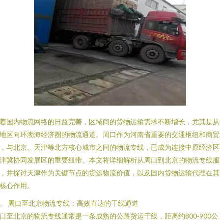
着国内物流网络的日益完善，区域间的货物运输需求不断增长，尤其是从
地区向环渤海经济圈的物流通道。周口作为河南省重要的交通枢纽和商贸
，与北京、天津等北方核心城市之间的物流专线，已成为连接中原经济区
津冀协同发展区的重要纽带。本文将详细解析从周口到北京的物流专线服
，并探讨天津作为关键节点的货运物流价值，以及国内货物运输代理在其
核心作用。
、 周口至北京物流专线：高效直达的干线通道
口至北京的物流专线通常是一条成熟的公路货运干线，距离约800-900公