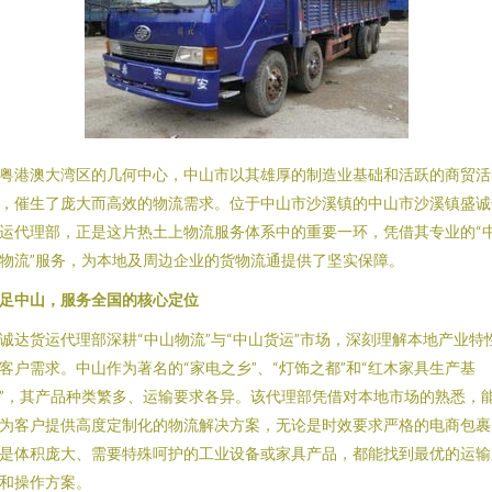
粤港澳大湾区的几何中心，中山市以其雄厚的制造业基础和活跃的商贸活
，催生了庞大而高效的物流需求。位于中山市沙溪镇的中山市沙溪镇盛诚
运代理部，正是这片热土上物流服务体系中的重要一环，凭借其专业的“
物流”服务，为本地及周边企业的货物流通提供了坚实保障。
足中山，服务全国的核心定位
诚达货运代理部深耕“中山物流”与“中山货运”市场，深刻理解本地产业特
客户需求。中山作为著名的“家电之乡”、“灯饰之都”和“红木家具生产基
”，其产品种类繁多、运输要求各异。该代理部凭借对本地市场的熟悉，
为客户提供高度定制化的物流解决方案，无论是时效要求严格的电商包裹
是体积庞大、需要特殊呵护的工业设备或家具产品，都能找到最优的运输
和操作方案。