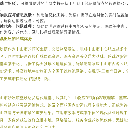
储与短驳：
可提供临时的仓储支持及从工厂到干线运输节点的短途接驳
。
物跟踪与信息反馈：
利用信息化工具，为客户提供在途货物的实时位置
，确保运输过程透明可控。
续代办与问题处理：
协助处理运输过程中可能涉及的单证、保险等事宜
作为客户的代表，及时协调处理运输异常情况。
溪枢纽的区域优势
溪镇作为中山市的商贸重镇，交通网络发达，毗邻中山市中心城区及多个
区，同时能快速连接广珠西线高速、深岑高速等交通大动脉。盛诚达货运
部坐落于此，占据了得天独厚的地理位置，能够迅速响应中山市内各区域
货需求，并高效地将货物汇入全国干线物流网络，实现“珠三角当日达，
主要城市快速达”的服务目标。
山市沙溪镇盛诚达货运代理部，以其对“中山物流”市场的深度理解、整车
担相结合的灵活运输模式、以及全面的国内货运代理专业能力，正成为连
山制造与全国市场的重要桥梁。在追求效率与成本平衡的现代商业环境中
择一家像盛诚达这样立足本地、网络通达、服务专业的物流伙伴，无疑能
业的供应链注入更多稳定与活力。