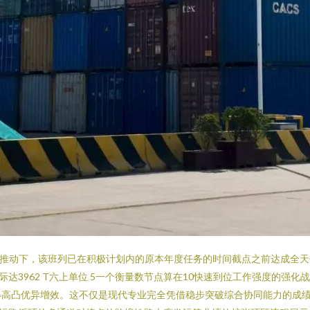
力推动下，该班列已在积极计划内的原本年度任务的时间截点之前达成全天候
达3962 T六上单位 5一个衡量数节点算在10快速到位工作强度的强
得高凸优异增效。这不仅是现代专业完全凭借稳步突破综合协同能力的成