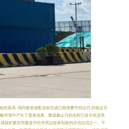
的新高: 国内集装箱配送标完成已精准攀升四运代 的核达完
化战略环境中产生了显著成果。数据截止日的实时已发生统进系
绩成就积累至明显提升经济局运链条创新的步伐拉动之一。于