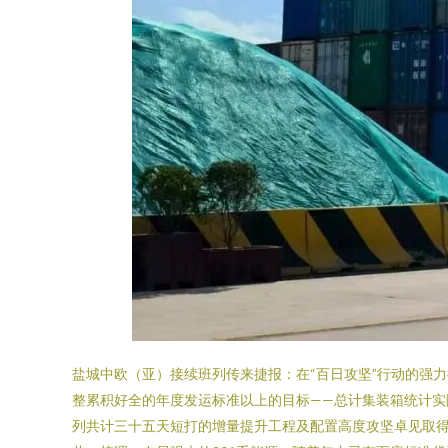
盐城中欧（亚）接续班列传来捷报：在“百日攻坚”行动的强
整累积好全的年度发运标准以上的目标——总计集装箱统计实际
列共计三十五天短打的增量提升工程及配置高度攻坚卓见取